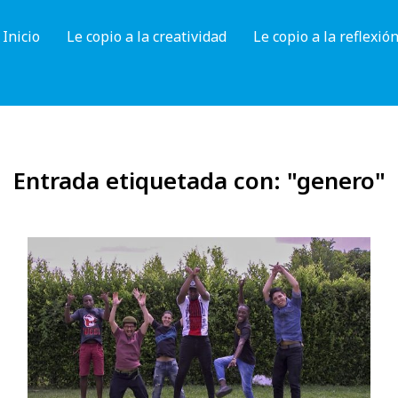
Inicio
Le copio a la creatividad
Le copio a la reflexió
Entrada etiquetada con: "genero"