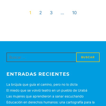
1
2
3
…
10
Buscar:
ENTRADAS RECIENTES
La brújula que guía el camino, pero no lo dicta
El miedo que se volvió teatro en un pueblo de Urabá
Las mujeres que aprendieron a sanar escuchando
Educación en derechos humanos: una cartografía para la