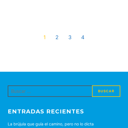
1
2
3
4
Buscar:
ENTRADAS RECIENTES
La brújula que guía el camino, pero no lo dicta