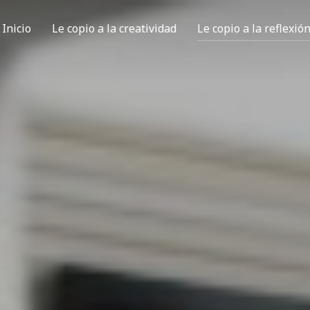
Inicio
Le copio a la creatividad
Le copio a la reflexió