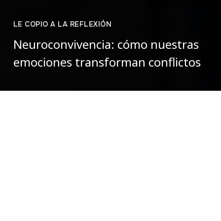
LE COPIO A LA REFLEXIÓN
Neuroconvivencia: cómo nuestras
emociones transforman conflictos
Manuela Rodriguez L.
octubre 31, 2025
Creer que nuestras emociones están aisladas de las
decisiones que tomamos, de cómo actuamos y cómo
aprendemos es un error frecuente. Pero ¿qué pasaría si
aprender a reconocer y gestionar nuestras emociones fuera
la clave para transformar conflictos y construir paz?