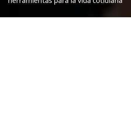
herramientas para la vida cotidiana
Manuela Rodriguez L.
abril 28, 2025
En nuestro artículo anterior explicamos
por qué es
importante aprender a transformar los conflictos
, las
características de estos, la diferencia entre transformar y
resolver y la forma en la que podemos impactar
positivamente en nuestras relaciones si los vemos como una
oportunidad de cambio.
¿Cómo se logra todo esto? No existe una fórmula mágica ni
un paso a paso universal. Los conflictos son diferentes y su
naturaleza cambia según el contexto, haciendo imposible
tener una única solución.