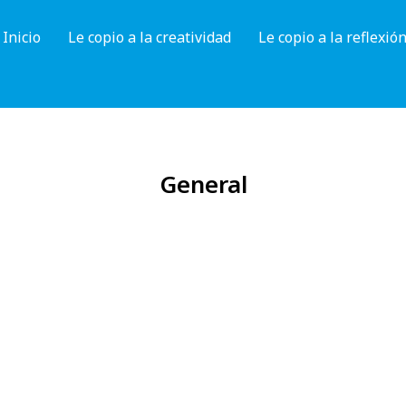
Inicio
Le copio a la creatividad
Le copio a la reflexió
General