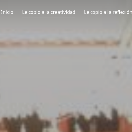
Inicio
Le copio a la creatividad
Le copio a la reflexió